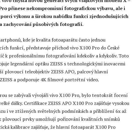
 vivo chystá novou generaci svých vlajkových modelů X –
Pro přinese nekompromisní fotografickou výbavu, ale i
orci výkonu a širokou nabídku funkcí zjednodušujících
a zachycování působivých fotografií.
artphonů, kde je kvalita fotoaparátu často jednou
cích funkcí, představuje příchod vivo X100 Pro do České
líč k profesionálnímu fotografování kdekoliv a kdykoliv. Toto
ojuje legendární optiku ZEISS s technologickými inovacemi
áší plovoucí teleobjektiv ZEISS APO, palcový hlavní
ZEISS a podporuje 4K filmové portrétní video.
rou se zabývali vývojáři vivo X100 Pro, bylo tentokrát focení
 velké dálky. Certifikace ZEISS APO X100 Pro zajišťuje vysokou
azu i ve ztížených světelných podmínkách a přiblížení 6x až
k plovoucí prvky umožňují pořizování kvalitních snímků
tická kalibrace zajišťuje, že hlavní fotoaparát X100 Pro