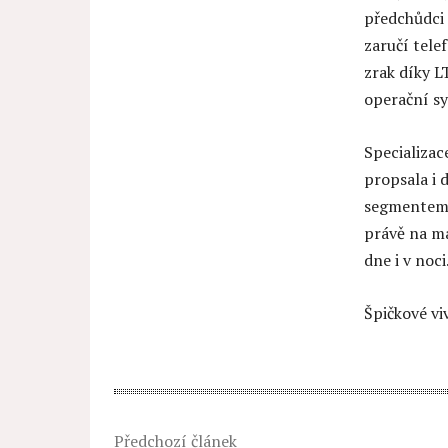
předchůdci 
zaručí tele
zrak díky L
operační s
Specializa
propsala i 
segmentem 
právě na ma
dne i v noci
Špičkové vi
Předchozí článek