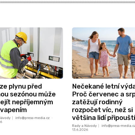
ze plynu před
Nečekané letní výd
nou sezónou může
Proč červenec a sr
ejít nepříjemným
zatěžují rodinný
kvapením
rozpočet víc, než si
většina lidí připoušt
Návody
info@press-media.cz
-
26
Rady a Návody
info@press-media.c
13.6.2026