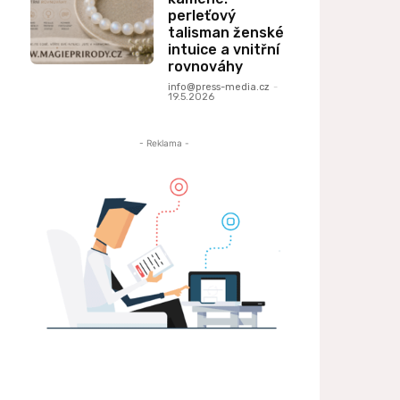
perleťový
talisman ženské
intuice a vnitřní
rovnováhy
info@press-media.cz
-
19.5.2026
- Reklama -