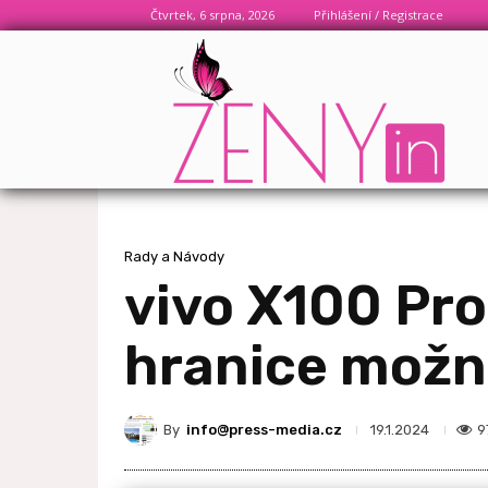
Čtvrtek, 6 srpna, 2026
Přihlášení / Registrace
Rady a Návody
vivo X100 Pro
hranice možn
By
info@press-media.cz
9
19.1.2024