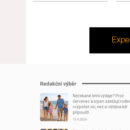
Redakční výběr
Nečekané letní výdaje? Proč
červenec a srpen zatěžují rodi
rozpočet víc, než si většina lidí
připouští
13.6.2026