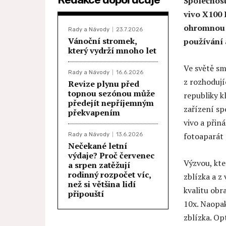
Společnost
vivo X100 
ohromnou p
Rady a Návody
23.7.2026
Vánoční stromek,
používání 
který vydrží mnoho let
Ve světě sm
Rady a Návody
16.6.2026
z rozhodují
Revize plynu před
topnou sezónou může
republiky k
předejít nepříjemným
zařízení sp
překvapením
vivo a přin
fotoaparát 
Rady a Návody
13.6.2026
Nečekané letní
výdaje? Proč červenec
Výzvou, kte
a srpen zatěžují
rodinný rozpočet víc,
zblízka a z
než si většina lidí
kvalitu obr
připouští
10x. Naopa
zblízka. Op