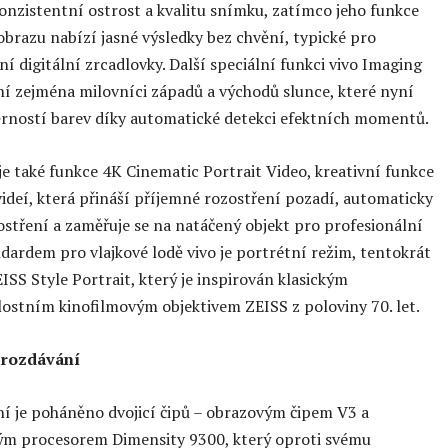
onzistentní ostrost a kvalitu snímku, zatímco jeho funkce
 obrazu nabízí jasné výsledky bez chvění, typické pro
ní digitální zrcadlovky. Další speciální funkci vivo Imaging
í zejména milovníci západů a východů slunce, které nyní
ěrností barev díky automatické detekci efektních momentů.
je také funkce 4K Cinematic Portrait Video, kreativní funkce
ideí, která přináší příjemné rozostření pozadí, automaticky
stření a zaměřuje se na natáčený objekt pro profesionální
dardem pro vlajkové lodě vivo je portrétní režim, tentokrát
ISS Style Portrait, který je inspirován klasickým
ostním kinofilmovým objektivem ZEISS z poloviny 70. let.
 rozdávání
ní je poháněno dvojicí čipů – obrazovým čipem V3 a
ým procesorem Dimensity 9300, který oproti svému