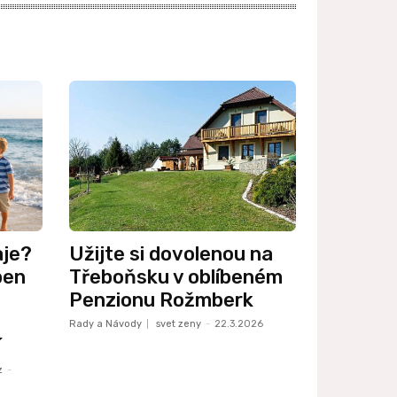
aje?
Užijte si dovolenou na
pen
Třeboňsku v oblíbeném
Penzionu Rožmberk
Rady a Návody
svet zeny
-
22.3.2026
í
z
-