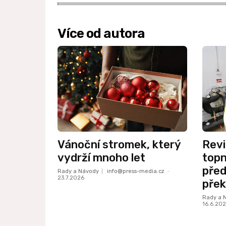
Více od autora
Vánoční stromek, který
Revi
vydrží mnoho let
top
před
Rady a Návody
info@press-media.cz
-
23.7.2026
pře
Rady a 
16.6.20