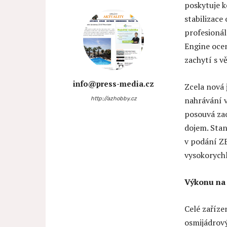
poskytuje k
stabilizace
profesionál
Engine ocen
zachytí s v
info@press-media.cz
Zcela nová 
nahrávání v
http://azhobby.cz
posouvá zao
dojem. Stan
v podání ZE
vysokorychl
Výkonu na
Celé zaříze
osmijádrov