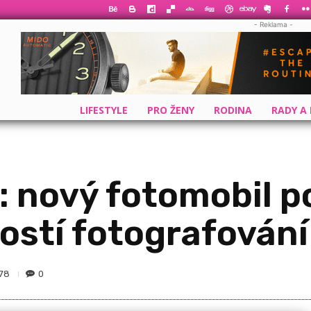
- Reklama -
LIFESTYLE
PRO ŽENY
RODINA
RADY A
: nový fotomobil 
ostí fotografování
78
0