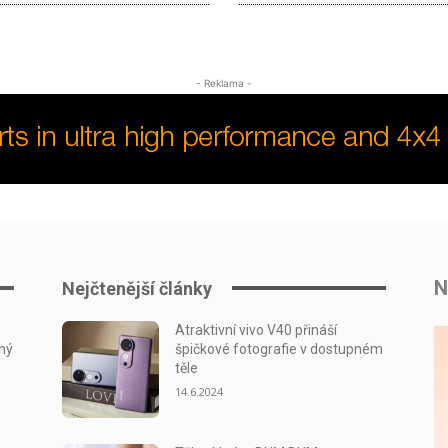
- Reklama -
N
Nejčtenější články
Atraktivní vivo V40 přináší
nný
špičkové fotografie v dostupném
těle
14.6.2024