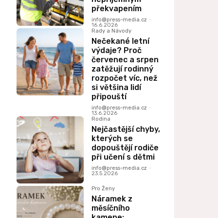
překvapením
info@press-media.cz
-
16.6.2026
Rady a Návody
Nečekané letní
výdaje? Proč
červenec a srpen
zatěžují rodinný
rozpočet víc, než
si většina lidí
připouští
info@press-media.cz
-
13.6.2026
Rodina
Nejčastější chyby,
kterých se
dopouštějí rodiče
při učení s dětmi
info@press-media.cz
-
23.5.2026
Pro Ženy
Náramek z
měsíčního
kamene: