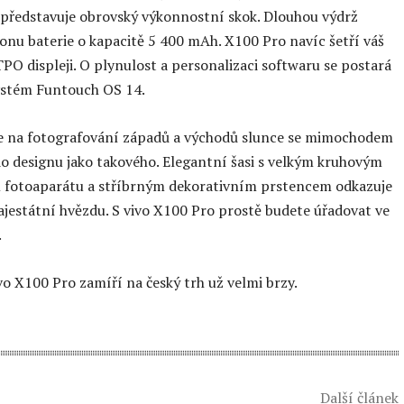
představuje obrovský výkonnostní skok. Dlouhou výdrž
fonu baterie o kapacitě 5 400 mAh. X100 Pro navíc šetří váš
TPO displeji. O plynulost a personalizaci softwaru se postará
ystém Funtouch OS 14.
ce na fotografování západů a východů slunce se mimochodem
do designu jako takového. Elegantní šasi s velkým kruhovým
fotoaparátu a stříbrným dekorativním prstencem odkazuje
jestátní hvězdu. S vivo X100 Pro prostě budete úřadovat ve
.
vo X100 Pro zamíří na český trh už velmi brzy.
Další článek