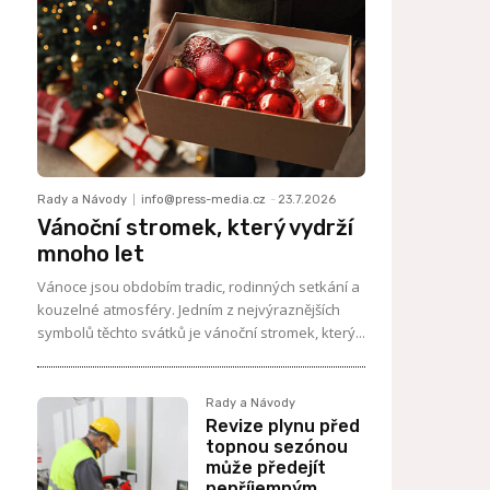
Rady a Návody
info@press-media.cz
-
23.7.2026
Vánoční stromek, který vydrží
mnoho let
Vánoce jsou obdobím tradic, rodinných setkání a
kouzelné atmosféry. Jedním z nejvýraznějších
symbolů těchto svátků je vánoční stromek, který...
Rady a Návody
Revize plynu před
topnou sezónou
může předejít
nepříjemným