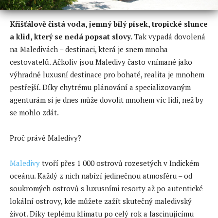
Křišťálově čistá voda, jemný bílý písek, tropické slunce
a klid, který se nedá popsat slovy.
Tak vypadá dovolená
na Maledivách – destinaci, která je snem mnoha
cestovatelů. Ačkoliv jsou Maledivy často vnímané jako
výhradně luxusní destinace pro bohaté, realita je mnohem
pestřejší. Díky chytrému plánování a specializovaným
agenturám si je dnes může dovolit mnohem víc lidí, než by
se mohlo zdát.
Proč právě Maledivy?
Maledivy
tvoří přes 1 000 ostrovů rozesetých v Indickém
oceánu. Každý z nich nabízí jedinečnou atmosféru – od
soukromých ostrovů s luxusními resorty až po autentické
lokální ostrovy, kde můžete zažít skutečný maledivský
život. Díky teplému klimatu po celý rok a fascinujícímu