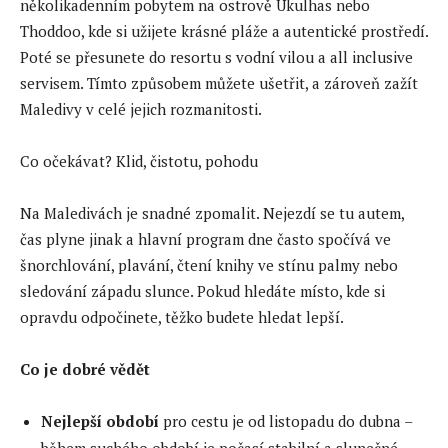
několikadenním pobytem na ostrově Ukulhas nebo
Thoddoo, kde si užijete krásné pláže a autentické prostředí.
Poté se přesunete do resortu s vodní vilou a all inclusive
servisem. Tímto způsobem můžete ušetřit, a zároveň zažít
Maledivy v celé jejich rozmanitosti.
Co očekávat? Klid, čistotu, pohodu
Na Maledivách je snadné zpomalit. Nejezdí se tu autem,
čas plyne jinak a hlavní program dne často spočívá ve
šnorchlování, plavání, čtení knihy ve stínu palmy nebo
sledování západu slunce. Pokud hledáte místo, kde si
opravdu odpočinete, těžko budete hledat lepší.
Co je dobré vědět
Nejlepší období
pro cestu je od listopadu do dubna –
během suchého období je počasí stabilní a slunečné.