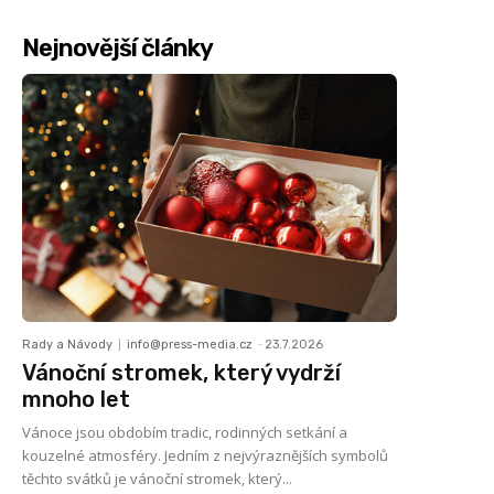
Nejnovější články
Rady a Návody
info@press-media.cz
-
23.7.2026
Vánoční stromek, který vydrží
mnoho let
Vánoce jsou obdobím tradic, rodinných setkání a
kouzelné atmosféry. Jedním z nejvýraznějších symbolů
těchto svátků je vánoční stromek, který...