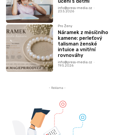
učení s dětmi
info@press-media.cz
-
23.5.2026
Pro Ženy
Náramek z měsíčního
kamene: perleťový
talisman ženské
intuice a vnitřní
rovnováhy
info@press-media.cz
-
19.5.2026
- Reklama -