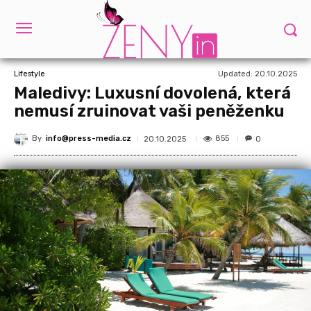
Updated:
20.10.2025
Lifestyle
Maledivy: Luxusní dovolená, která
nemusí zruinovat vaši peněženku
By
info@press-media.cz
855
20.10.2025
0