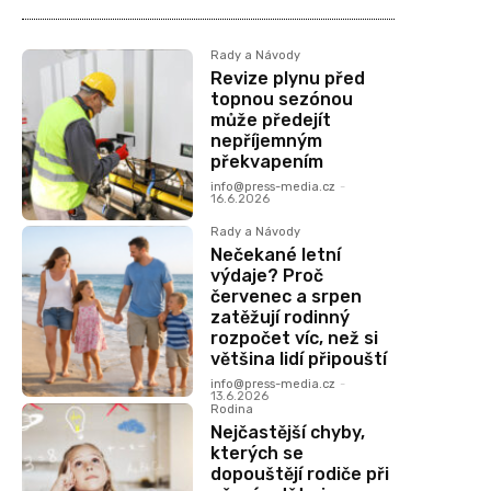
Rady a Návody
Revize plynu před
topnou sezónou
může předejít
nepříjemným
překvapením
info@press-media.cz
-
16.6.2026
Rady a Návody
Nečekané letní
výdaje? Proč
červenec a srpen
zatěžují rodinný
rozpočet víc, než si
většina lidí připouští
info@press-media.cz
-
13.6.2026
Rodina
Nejčastější chyby,
kterých se
dopouštějí rodiče při