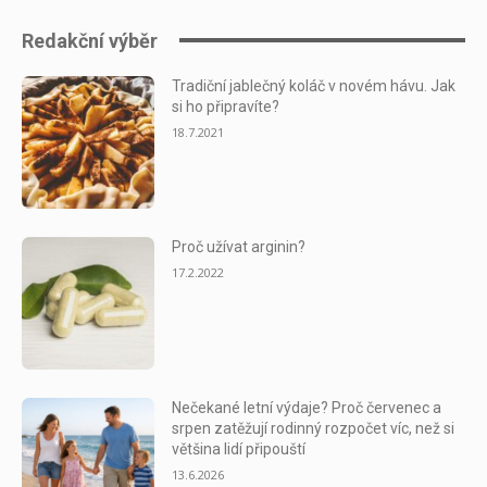
Redakční výběr
Tradiční jablečný koláč v novém hávu. Jak
si ho připravíte?
18.7.2021
Proč užívat arginin?
17.2.2022
Nečekané letní výdaje? Proč červenec a
srpen zatěžují rodinný rozpočet víc, než si
většina lidí připouští
13.6.2026