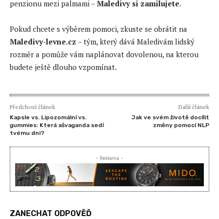
penzionu mezi palmami –
Maledivy si zamilujete
.
Pokud chcete s výběrem pomoci, zkuste se obrátit na
Maledivy-levne.cz
– tým, který dává Maledivám lidský
rozměr a pomůže vám naplánovat dovolenou, na kterou
budete ještě dlouho vzpomínat.
Předchozí článek
Další článek
Kapsle vs. Lipozomální vs.
Jak ve svém životě docílit
gummies: Která ašvaganda sedí
změny pomocí NLP
tvému dni?
- Reklama -
ZANECHAT ODPOVĚĎ