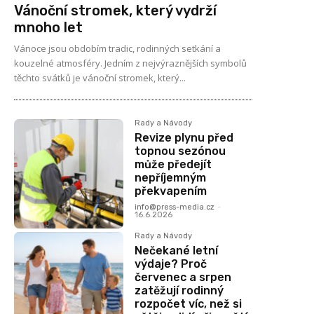
Vánoční stromek, který vydrží
mnoho let
Vánoce jsou obdobím tradic, rodinných setkání a
kouzelné atmosféry. Jedním z nejvýraznějších symbolů
těchto svátků je vánoční stromek, který...
Rady a Návody
Revize plynu před
topnou sezónou
může předejít
nepříjemným
překvapením
info@press-media.cz
-
16.6.2026
Rady a Návody
Nečekané letní
výdaje? Proč
červenec a srpen
zatěžují rodinný
rozpočet víc, než si