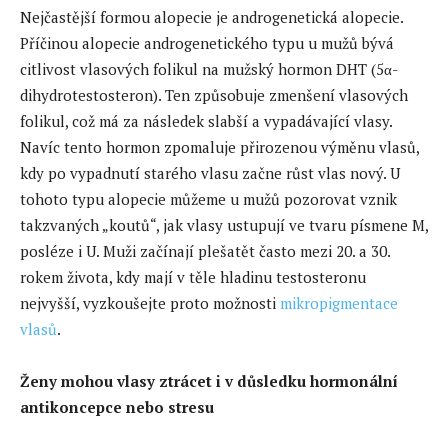
Nejčastější formou alopecie je androgenetická alopecie.
Příčinou alopecie androgenetického typu u mužů bývá
citlivost vlasových folikul na mužský hormon DHT (5α-
dihydrotestosteron). Ten způsobuje zmenšení vlasových
folikul, což má za následek slabší a vypadávající vlasy.
Navíc tento hormon zpomaluje přirozenou výměnu vlasů,
kdy po vypadnutí starého vlasu začne růst vlas nový. U
tohoto typu alopecie můžeme u mužů pozorovat vznik
takzvaných „koutů“, jak vlasy ustupují ve tvaru písmene M,
posléze i U. Muži začínají plešatět často mezi 20. a 30.
rokem života, kdy mají v těle hladinu testosteronu
nejvyšší, vyzkoušejte proto možnosti
mikropigmentace
vlasů
.
Ženy mohou vlasy ztrácet i v důsledku hormonální
antikoncepce nebo stresu