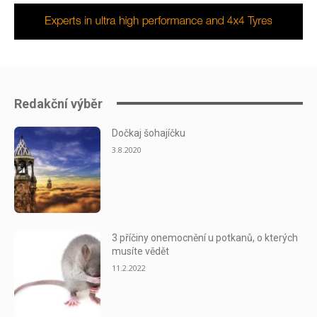
Redakční výběr
Dočkaj šohajíčku
3.8.2020
3 příčiny onemocnění u potkanů, o kterých
musíte vědět
11.2.2022