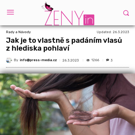
Updated:
26.3.2023
Rady a Návody
Jak je to vlastně s padáním vlasů
z hlediska pohlaví
By
info@press-media.cz
1266
26.3.2023
3