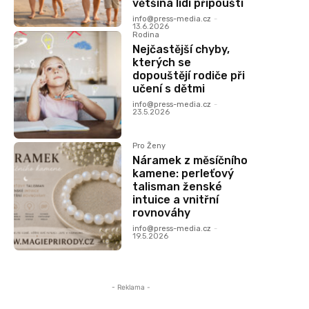
většina lidí připouští
info@press-media.cz
-
13.6.2026
Rodina
Nejčastější chyby,
kterých se
dopouštějí rodiče při
učení s dětmi
info@press-media.cz
-
23.5.2026
Pro Ženy
Náramek z měsíčního
kamene: perleťový
talisman ženské
intuice a vnitřní
rovnováhy
info@press-media.cz
-
19.5.2026
- Reklama -