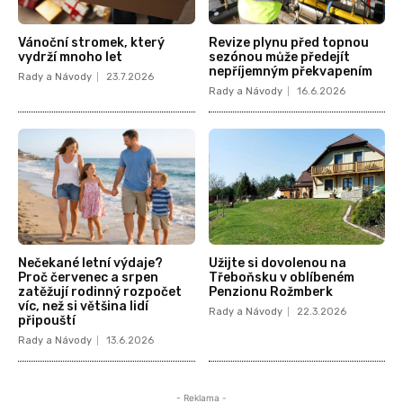
Vánoční stromek, který
Revize plynu před topnou
vydrží mnoho let
sezónou může předejít
nepříjemným překvapením
Rady a Návody
23.7.2026
Rady a Návody
16.6.2026
Nečekané letní výdaje?
Užijte si dovolenou na
Proč červenec a srpen
Třeboňsku v oblíbeném
zatěžují rodinný rozpočet
Penzionu Rožmberk
víc, než si většina lidí
Rady a Návody
22.3.2026
připouští
Rady a Návody
13.6.2026
- Reklama -