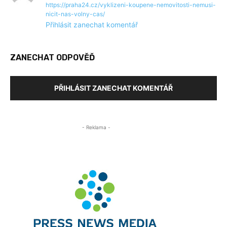
https://praha24.cz/vyklizeni-koupene-nemovitosti-nemusi-
nicit-nas-volny-cas/
Přihlásit zanechat komentář
ZANECHAT ODPOVĚĎ
PŘIHLÁSIT ZANECHAT KOMENTÁŘ
- Reklama -