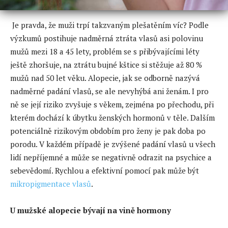
Je pravda, že muži trpí takzvaným plešatěním víc? Podle
výzkumů postihuje nadměrná ztráta vlasů asi polovinu
mužů mezi 18 a 45 lety, problém se s přibývajícími léty
ještě zhoršuje, na ztrátu bujné kštice si stěžuje až 80 %
mužů nad 50 let věku. Alopecie, jak se odborně nazývá
nadměrné padání vlasů, se ale nevyhýbá ani ženám. I pro
ně se její riziko zvyšuje s věkem, zejména po přechodu, při
kterém dochází k úbytku ženských hormonů v těle. Dalším
potenciálně rizikovým obdobím pro ženy je pak doba po
porodu. V každém případě je zvýšené padání vlasů u všech
lidí nepříjemné a může se negativně odrazit na psychice a
sebevědomí. Rychlou a efektivní pomocí pak může být
mikropigmentace vlasů
.
U mužské alopecie bývají
na vin
ě hormony