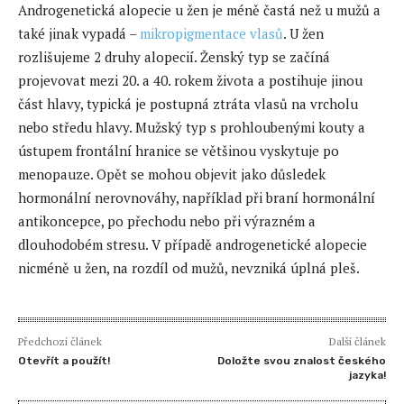
Androgenetická alopecie u žen je méně častá než u mužů a
také jinak vypadá –
mikropigmentace vlasů
. U žen
rozlišujeme 2 druhy alopecií. Ženský typ se začíná
projevovat mezi 20. a 40. rokem života a postihuje jinou
část hlavy, typická je postupná ztráta vlasů na vrcholu
nebo středu hlavy. Mužský typ s prohloubenými kouty a
ústupem frontální hranice se většinou vyskytuje po
menopauze. Opět se mohou objevit jako důsledek
hormonální nerovnováhy, například při braní hormonální
antikoncepce, po přechodu nebo při výrazném a
dlouhodobém stresu. V případě androgenetické alopecie
nicméně u žen, na rozdíl od mužů, nevzniká úplná pleš.
Předchozí článek
Další článek
Otevřít a použít!
Doložte svou znalost českého
jazyka!