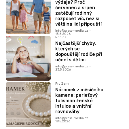
výdaje? Proč
červenec a srpen
zatěžují rodinný
rozpočet víc, než si
většina lidí připouští
info@press-media.cz
-
13.6.2026
Rodina
Nejčastější chyby,
kterých se
dopouštějí rodiče při
učení s dětmi
info@press-media.cz
-
23.5.2026
Pro Ženy
Náramek z měsíčního
kamene: perleťový
talisman ženské
intuice a vnitřní
rovnováhy
info@press-media.cz
-
19.5.2026