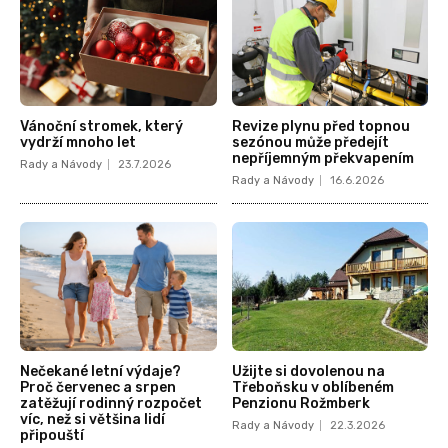
Vánoční stromek, který
Revize plynu před topnou
vydrží mnoho let
sezónou může předejít
nepříjemným překvapením
Rady a Návody
23.7.2026
Rady a Návody
16.6.2026
Nečekané letní výdaje?
Užijte si dovolenou na
Proč červenec a srpen
Třeboňsku v oblíbeném
zatěžují rodinný rozpočet
Penzionu Rožmberk
víc, než si většina lidí
Rady a Návody
22.3.2026
připouští