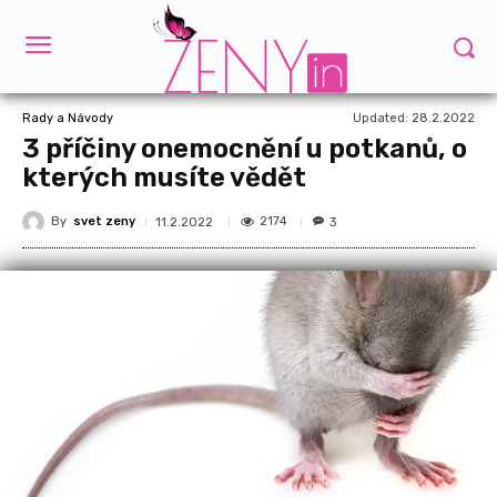
Updated:
28.2.2022
Rady a Návody
3 příčiny onemocnění u potkanů, o
kterých musíte vědět
By
svet zeny
2174
11.2.2022
3