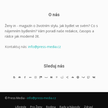
O nás
Ženy in - magazín o životním stylu. Jak bydlet ve svém? Co s
nájemním bydlením? Vám poradí naše redakce, časopis a
rádce jak moderně žít.
Kontaktuj nás:
info@press-media.cz
Sleduj nás
© Press Media -
info@press-media.cz
Lifestyle
Pro Ženy
Rodina
Rady a Návody
Zdraví