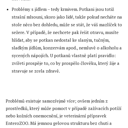
Problémy s jídlem – tedy krmivem. Potkani jsou totiž
strašní mlsouni, skoro jako lidé, takže pokud necháte na
stole něco bez dohledu, může se stát, že váš mazlíček to
sežere. V případě, že nechcete pak řešit otravu, musíte
hlídat, aby se potkan nedostal ke slaným, tučným,
sladkým jídlům, konzervám apod., nemluvě o alkoholu a
sycených nápojích. U potkanů vlastně platí pravidlo:
zvířeti prospěje to, co by prospělo člověku, který žije a
stravuje se zcela zdravě.
⠀
Problémů existuje samozřejmě více; ovšem jedním z
prostředků, který může pomoct v případě zažívacích potíží
nebo kožních onemocnění, je veterinární přípravek
EnteroZOO. Má jemnou gelovou strukturu bez chuti a