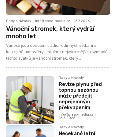
Rady a Návody
info@press-media.cz
-
23.7.2026
Vánoční stromek, který vydrží
mnoho let
Vánoce jsou obdobím tradic, rodinných setkání a
kouzelné atmosféry. Jedním z nejvýraznějších symbolů
těchto svátků je vánoční stromek, který...
Rady a Návody
Revize plynu před
topnou sezónou
může předejít
nepříjemným
překvapením
info@press-media.cz
-
16.6.2026
Rady a Návody
Nečekané letní