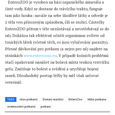
⠀EnteroZOO je vyroben na bázi organického minerálu a
čisté vody. Když se dostane do trávícího traktu, funguje
tam jako houba: naváže na sebe škodlivé látky a odvede je
z těla ven přirozeným způsobem, čili se stolicí. Částečky
EnteroZOO přitom v těle nezůstávají a nevstřebávají se do
něj. Dokážou tak efektivně očistit organismus zvířete od
toxických látek (včetně těch, co jsou vylučovány parazity).
Přesné dávkování pro potkany (a nejen pro ně) najdete na
stránkách
www.enterozoo.eu
. V případě kožních problémů
stačí opakovaně nanášet na bolavá místa tenkou vrstvičku
gelu. Zmírňuje to bolest a svědění a urychluje hojení
ranek. Dlouhodobý postup léčby by měl však určovat
veterinář.
TAGS
chov potkanů
Domácí mazlíčci
EnteroZoo
léčba potkana
onemocnění potkanů
potkani