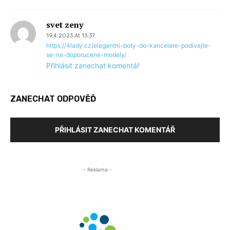
svet zeny
19.4.2023 At 13:37
https://4lady.cz/elegantni-boty-do-kancelare-podivejte-
se-na-doporucene-modely/
Přihlásit zanechat komentář
ZANECHAT ODPOVĚĎ
PŘIHLÁSIT ZANECHAT KOMENTÁŘ
- Reklama -