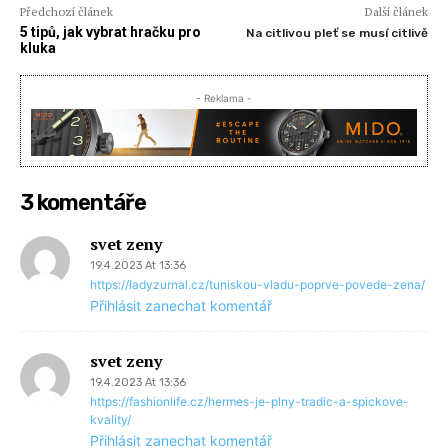
Předchozí článek
Další článek
5 tipů, jak vybrat hračku pro
Na citlivou pleť se musí citlivě
kluka
- Reklama -
3 komentáře
svet zeny
19.4.2023 At 13:36
https://ladyzurnal.cz/tuniskou-vladu-poprve-povede-zena/
Přihlásit zanechat komentář
svet zeny
19.4.2023 At 13:36
https://fashionlife.cz/hermes-je-plny-tradic-a-spickove-
kvality/
Přihlásit zanechat komentář