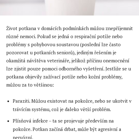
Život potkana v domácích podmínkách můžou znepříjemnit
různé nemoci. Pokud se jedná o respirační potíže nebo
problémy s pohybovou soustavou (poslední lze často
pozorovat u potkaních seniorů), jediným řešením je
okamžitá návštěva veterináře, jelikož příčinu onemocnění
lze zjistit pouze pomoci odborného vyšetření. Jestliže se u
potkana objevily zažívací potíže nebo kožní problémy,
můžou za to většinou:
Paraziti. Můžou existovat na pokožce, nebo se ukotvit v
trávícím systému, což je daleko větší problém.
Plísňová infekce – ta se projevuje především na
pokožce. Potkan začíná drbat, může být agresivní a
nervózní.