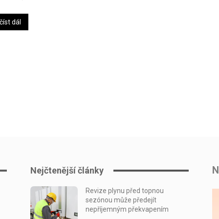
číst dál
N
Nejčtenější články
Revize plynu před topnou
sezónou může předejít
nepříjemným překvapením