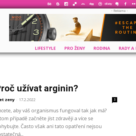
- Reklama -
LIFESTYLE
PRO ŽENY
RODINA
RADY A
roč užívat arginin?
et zeny
-
17.2.2022
3
cete, aby váš organismus fungoval tak jak má?
tom případě začněte jíst zdravěji a více se
hybujte. Často však ani tato opatření nejsou
statečná...