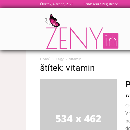
Čtvrtek, 6 srpna, 2026
Přihlášení / Registrace
Domů
Tagy
Vitamin
štítek: vitamin
P
sv
Ch
V 
po
do