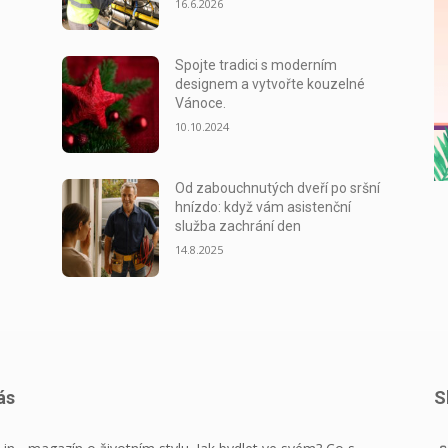
16.6.2026
Spojte tradici s moderním
designem a vytvořte kouzelné
Vánoce.
10.10.2024
Od zabouchnutých dveří po sršní
hnízdo: když vám asistenční
služba zachrání den
14.8.2025
ás
S